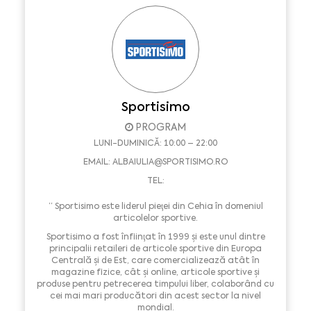
Sportisimo
PROGRAM
LUNI-DUMINICĂ: 10:00 – 22:00
EMAIL:
ALBAIULIA@SPORTISIMO.RO
TEL:
“ Sportisimo este liderul pieţei din Cehia în domeniul
articolelor sportive.
Sportisimo a fost înfiinţat în 1999 şi este unul dintre
principalii retaileri de articole sportive din Europa
Centrală şi de Est, care comercializează atât în
magazine fizice, cât şi online, articole sportive şi
produse pentru petrecerea timpului liber, colaborând cu
cei mai mari producători din acest sector la nivel
mondial.