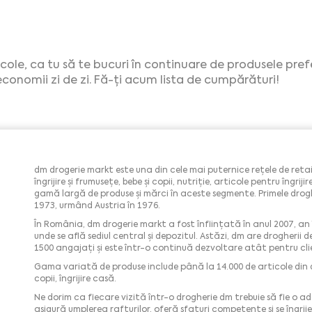
ticole, ca tu să te bucuri în continuare de produsele pre
economii zi de zi. Fă-ți acum lista de cumpărături!
dm drogerie markt este una din cele mai puternice rețele de retai
îngrijire și frumusețe, bebe și copii, nutriție, articole pentru îngriji
gamă largă de produse și mărci în aceste segmente. Primele drogh
1973, urmând Austria în 1976.
În România, dm drogerie markt a fost înființată în anul 2007, an î
unde se află sediul central și depozitul. Astăzi, dm are drogherii 
1500 angajați și este într-o continuă dezvoltare atât pentru clien
Gama variată de produse include până la 14.000 de articole din do
copii, îngrijire casă.
Ne dorim ca fiecare vizită într-o drogherie dm trebuie să fie o ad
asigură umplerea rafturilor, oferă sfaturi competente și se îngrij