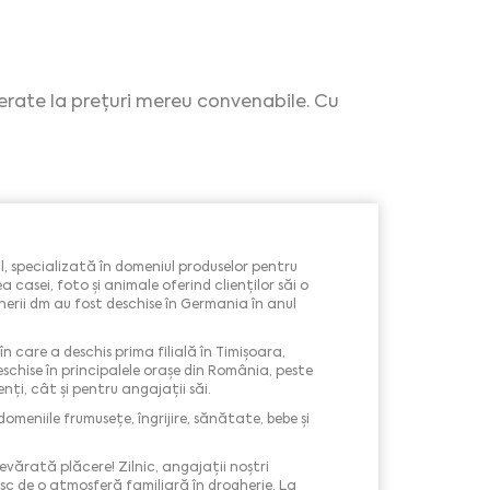
ferate la prețuri mereu convenabile. Cu
l, specializată în domeniul produselor pentru
rea casei, foto și animale oferind clienților săi o
erii dm au fost deschise în Germania în anul
n care a deschis prima filială în Timişoara,
deschise în principalele orașe din România, peste
ți, cât și pentru angajații săi.
meniile frumusețe, îngrijire, sănătate, bebe și
evărată plăcere! Zilnic, angajații noștri
esc de o atmosferă familiară în drogherie. La