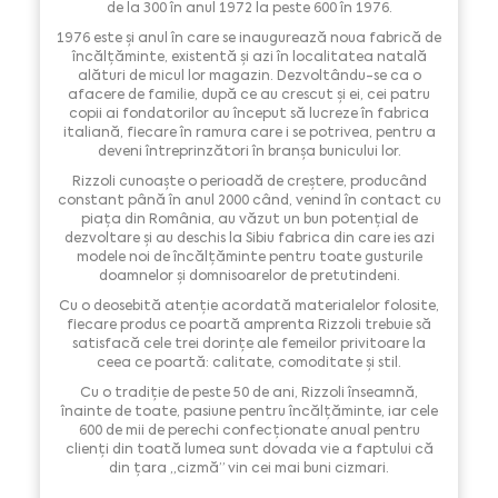
de la 300 în anul 1972 la peste 600 în 1976.
1976 este și anul în care se inaugurează noua fabrică de
încălțăminte, existentă și azi în localitatea natală
alături de micul lor magazin. Dezvoltându-se ca o
afacere de familie, după ce au crescut și ei, cei patru
copii ai fondatorilor au început să lucreze în fabrica
italiană, fiecare în ramura care i se potrivea, pentru a
deveni întreprinzători în branșa bunicului lor.
Rizzoli cunoaște o perioadă de creștere, producând
constant până în anul 2000 când, venind în contact cu
piața din România, au văzut un bun potențial de
dezvoltare și au deschis la Sibiu fabrica din care ies azi
modele noi de încălțăminte pentru toate gusturile
doamnelor și domnisoarelor de pretutindeni.
Cu o deosebită atenție acordată materialelor folosite,
fiecare produs ce poartă amprenta Rizzoli trebuie să
satisfacă cele trei dorințe ale femeilor privitoare la
ceea ce poartă: calitate, comoditate și stil.
Cu o tradiție de peste 50 de ani, Rizzoli înseamnă,
înainte de toate, pasiune pentru încălțăminte, iar cele
600 de mii de perechi confecționate anual pentru
clienți din toată lumea sunt dovada vie a faptului că
din țara „cizmă” vin cei mai buni cizmari.