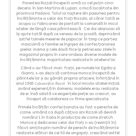
Povestea Rizzoli începe în urmă cu cel puțin cinci
decenii, în San Martino di Lupari, o mică localitate din
provincia Padova. Totul ia naștere din pasiunea pentru
încălțăminte a celor doi frați Rizzolo, al căror tată se
ocupa cu fabricarea de pantofi la comandă în micul
atelier de lângă casa părintească. Cei doi obișnuiau să
își ajute tatăl după ce veneau de la școală, deprinzând
astfel tainele meseriei de papucar. În timp ce partea
masculină a familiei se îngrijea de confecționarea
pieilor, mama și cele două fiice își petreceau zilele în
magazinul propriu în care vindeau diverse modele de
încălțăminte, majoritatea realizate în atelierul lor.
Când s-au făcut mari, frații, pe numele lor Egidio și
Gianni, s-au decis să continue munca începută de
părintele lor și au gândit propria afacere, înființând în
anul 1965
în locul micului atelier.Inițial,
Calzaturificio Rizzoli
având experiență în domeniu, modelele erau realizate
de ei, însă odată ce exigențele pieței au crescut, au
început să colaboreze cu firme specializate.
Primele încălțări confecționate au fost o pereche de
cizme, urmând ca după câțiva ani Rizzoli să devină
numărul 1 în Italia în producția de cizme stretch.
Munca și dedicarea celor doi frați s-au (resimțit în)
făcut simțite prin numărul de perechi de încălțăminte
realizate alături de cei 50 de angajați, crescând astfel