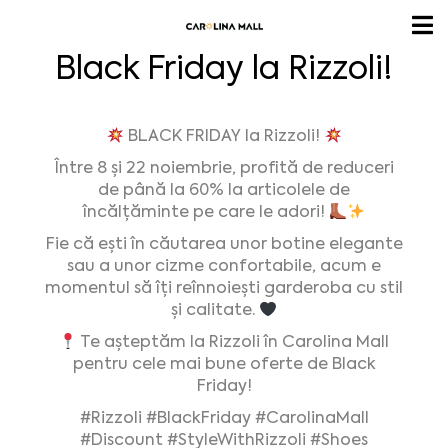
Black Friday la Rizzoli!
BLACK FRIDAY la Rizzoli!
Între 8 și 22 noiembrie, profită de reduceri
de până la 60% la articolele de
încălțăminte pe care le adori!
Fie că ești în căutarea unor botine elegante
sau a unor cizme confortabile, acum e
momentul să îți reînnoiești garderoba cu stil
și calitate.
Te așteptăm la Rizzoli în Carolina Mall
pentru cele mai bune oferte de Black
Friday!
#Rizzoli
#BlackFriday
#CarolinaMall
#Discount
#StyleWithRizzoli
#Shoes