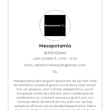
Mesopotamia
PROGRAM
LUNI-DUMINICĂ: 10:00 – 22:00
EMAIL:
MESOPOTAMIAALBA@GMAIL.COM
TEL:
Mesopotamia este singurul restaurant de tip fast food
din România ce îmbină gustul curcanului și vițel rotisat
într-un amestec unic! Carnea, medaliată cu aur în
Europa pe criterii de calitate, are o combinație de
condimente ce-i conferă savoare și gustul unic ce-i
face pe clienți să revină din nou și din nou. Sunteți
așteptați să încercați produsele Mesopotamia: Meniu