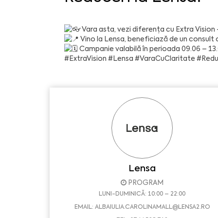
Vara asta, vezi diferența cu Extra Vision 
Vino la Lensa, beneficiază de un consult 
Campanie valabilă în perioada 09.06 – 13
#ExtraVision
#Lensa
#VaraCuClaritate
#Redu
Lensa
PROGRAM
LUNI-DUMINICĂ: 10:00 – 22:00
EMAIL:
ALBAIULIA.CAROLINAMALL@LENSA2.RO