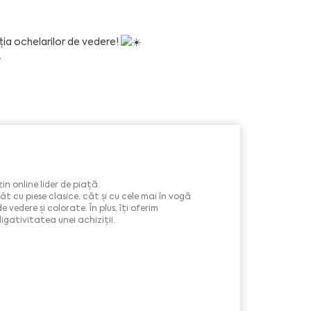
ția ochelarilor de vedere!
.
 online lider de piață.
t cu piese clasice, cât și cu cele mai în vogă
vedere și colorate. În plus, îți oferim
gativitatea unei achiziții.