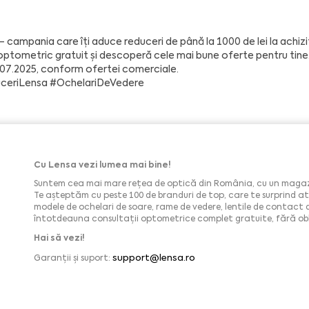
– campania care îți aduce reduceri de până la 1000 de lei la achizi
optometric gratuit și descoperă cele mai bune oferte pentru tine
.07.2025, conform ofertei comerciale.
ceriLensa
#OchelariDeVedere
Cu Lensa vezi lumea mai bine!
Suntem cea mai mare rețea de optică din România, cu un magazin
Te așteptăm cu peste 100 de branduri de top, care te surprind atâ
modele de ochelari de soare, rame de vedere, lentile de contact de 
întotdeauna consultații optometrice complet gratuite, fără obli
Hai să vezi!
support@lensa.ro
Garanții și suport: