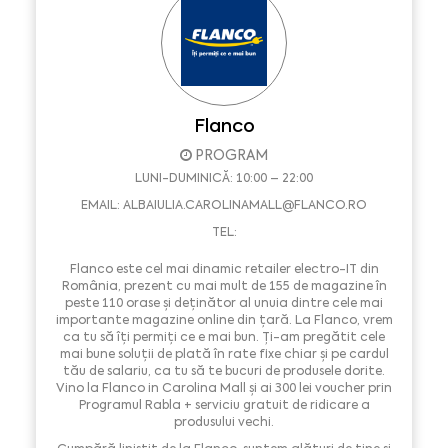
Flanco
PROGRAM
LUNI-DUMINICĂ: 10:00 – 22:00
EMAIL:
ALBAIULIA.CAROLINAMALL@FLANCO.RO
TEL:
Flanco este cel mai dinamic retailer electro-IT din
România, prezent cu mai mult de 155 de magazine în
peste 110 orase și deținător al unuia dintre cele mai
importante magazine online din țară. La Flanco, vrem
ca tu să îți permiți ce e mai bun. Ți-am pregătit cele
mai bune soluții de plată în rate fixe chiar și pe cardul
tău de salariu, ca tu să te bucuri de produsele dorite.
Vino la Flanco in Carolina Mall și ai 300 lei voucher prin
Programul Rabla + serviciu gratuit de ridicare a
produsului vechi.