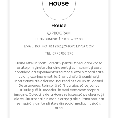
House
PROGRAM
LUNI-DUMINICĂ: 10:00 – 22:00
EMAIL:
RO_HO_6112361@SHOPS.LPPSA.COM
TEL: 0770 855 370
House este un spațiu creativ pentru tinerii care vor să
arate prin ținutele lor cine sunt și cum se simt și care
consideră că experimentarea modei este o modalitate
de a-și exprima emoțiile. Brandul oferă combinații
interesante ale celor mai noi tendințe cu un stil casual.
De asemenea, te inspiră să fii curajos, să te joci cu
stilurile și să îți modelezi în mod conștient propria
imagine. Colecțiile de la House se bazează pe observații
ale stilului stradal din marile orașe și ale culturii pop, dar
se inspiră și din tendințele din social media, muzică și
artă.