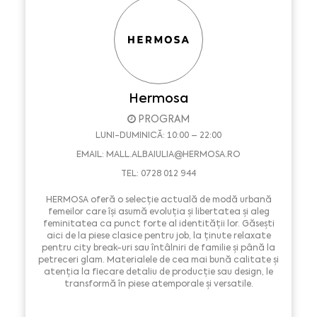
Hermosa
PROGRAM
LUNI-DUMINICĂ: 10:00 – 22:00
EMAIL:
MALL.ALBAIULIA@HERMOSA.RO
TEL: 0728 012 944
HERMOSA oferă o selecție actuală de modă urbană
femeilor care își asumă evoluția și libertatea și aleg
feminitatea ca punct forte al identității lor. Găsești
aici de la piese clasice pentru job, la ținute relaxate
pentru city break-uri sau întâlniri de familie și până la
petreceri glam. Materialele de cea mai bună calitate și
atenția la fiecare detaliu de producție sau design, le
transformă în piese atemporale și versatile.