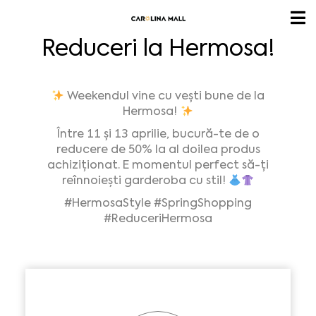
Reduceri la Hermosa!
Weekendul vine cu vești bune de la
Hermosa!
Între 11 și 13 aprilie, bucură-te de o
reducere de 50% la al doilea produs
achiziționat. E momentul perfect să-ți
reînnoiești garderoba cu stil!
#HermosaStyle
#SpringShopping
#ReduceriHermosa