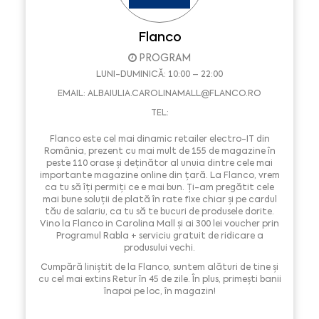
Flanco
PROGRAM
LUNI-DUMINICĂ: 10:00 – 22:00
EMAIL:
ALBAIULIA.CAROLINAMALL@FLANCO.RO
TEL:
Flanco este cel mai dinamic retailer electro-IT din
România, prezent cu mai mult de 155 de magazine în
peste 110 orase și deținător al unuia dintre cele mai
importante magazine online din țară. La Flanco, vrem
ca tu să îți permiți ce e mai bun. Ți-am pregătit cele
mai bune soluții de plată în rate fixe chiar și pe cardul
tău de salariu, ca tu să te bucuri de produsele dorite.
Vino la Flanco in Carolina Mall și ai 300 lei voucher prin
Programul Rabla + serviciu gratuit de ridicare a
produsului vechi.
Cumpără liniștit de la Flanco, suntem alături de tine și
cu cel mai extins Retur în 45 de zile. În plus, primești banii
înapoi pe loc, în magazin!