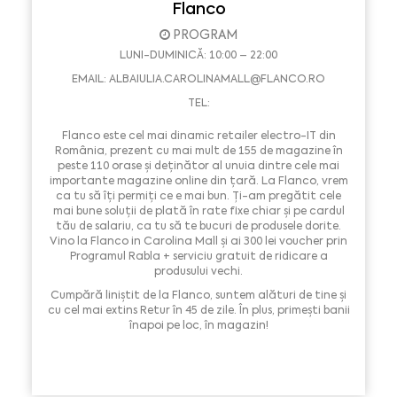
Flanco
PROGRAM
LUNI-DUMINICĂ: 10:00 – 22:00
EMAIL:
ALBAIULIA.CAROLINAMALL@FLANCO.RO
TEL:
Flanco este cel mai dinamic retailer electro-IT din
România, prezent cu mai mult de 155 de magazine în
peste 110 orase și deținător al unuia dintre cele mai
importante magazine online din țară. La Flanco, vrem
ca tu să îți permiți ce e mai bun. Ți-am pregătit cele
mai bune soluții de plată în rate fixe chiar și pe cardul
tău de salariu, ca tu să te bucuri de produsele dorite.
Vino la Flanco in Carolina Mall și ai 300 lei voucher prin
Programul Rabla + serviciu gratuit de ridicare a
produsului vechi.
Cumpără liniștit de la Flanco, suntem alături de tine și
cu cel mai extins Retur în 45 de zile. În plus, primești banii
înapoi pe loc, în magazin!