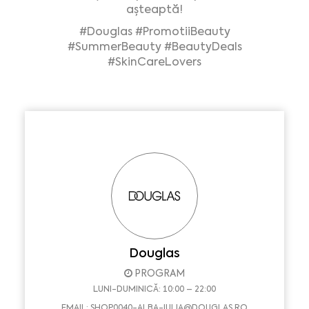
așteaptă!
#Douglas
#PromotiiBeauty
#SummerBeauty
#BeautyDeals
#SkinCareLovers
Douglas
PROGRAM
LUNI-DUMINICĂ: 10:00 – 22:00
EMAIL:
SHOP0040-ALBA-IULIA@DOUGLAS.RO