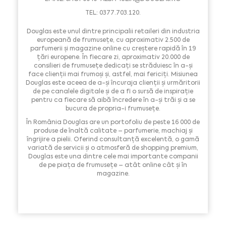
TEL: 0377.703.120.
Douglas este unul dintre principalii retaileri din industria
europeană de frumusețe, cu aproximativ 2.500 de
parfumerii și magazine online cu creștere rapidă în 19
țări europene. În fiecare zi, aproximativ 20.000 de
consilieri de frumusețe dedicați se străduiesc în a-și
face clienții mai frumoși și, astfel, mai fericiți. Misiunea
Douglas este aceea de a-și încuraja clienții și urmăritorii
de pe canalele digitale și de a fi o sursă de inspirație
pentru ca fiecare să aibă încredere în a-și trăi și a se
bucura de propria-i frumusețe.
În România Douglas are un portofoliu de peste 16 000 de
produse de înaltă calitate – parfumerie, machiaj și
îngrijire a pielii. Oferind consultanță excelentă, o gamă
variată de servicii și o atmosferă de shopping premium,
Douglas este una dintre cele mai importante companii
de pe piața de frumusețe – atât online cât și în
magazine.