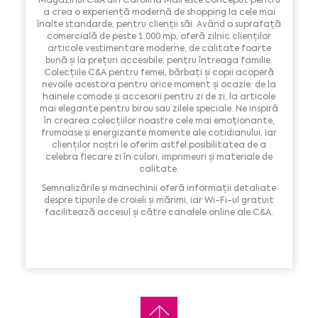
Magazinul C&A din Carolina Mall este conceput pentru
a crea o experiență modernă de shopping la cele mai
înalte standarde, pentru clienții săi. Având o suprafață
comercială de peste 1.000 mp, oferă zilnic clienților
articole vestimentare moderne, de calitate foarte
bună și la prețuri accesibile, pentru întreaga familie.
Colecțiile C&A pentru femei, bărbați și copii acoperă
nevoile acestora pentru orice moment și ocazie: de la
hainele comode și accesorii pentru zi de zi, la articole
mai elegante pentru birou sau zilele speciale. Ne inspiră
în crearea colecțiilor noastre cele mai emoționante,
frumoase și energizante momente ale cotidianului, iar
clienților noștri le oferim astfel posibilitatea de a
celebra fiecare zi în culori, imprimeuri și materiale de
calitate.
Semnalizările și manechinii oferă informații detaliate
despre tipurile de croieli și mărimi, iar Wi-Fi-ul gratuit
facilitează accesul și către canalele online ale C&A.