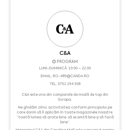
C&A
PROGRAM
LUNI-DUMINICĂ: 10:00 – 22:00
EMAIL:
RO-489@CANDA.RO
TEL: 0752 294 308
C&A este una din companiile de modă de top din
Europa.
Ne ghidăm zilnic activitatea conform principiului pe
care dorim să îl aplicăm în toate magazinele noastre:
“toată lumea să arate bine, să se simtă bine și să facă
bine”.