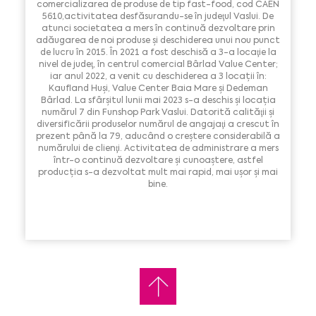
comercializarea de produse de tip fast-food, cod CAEN
5610,activitatea desfăsurandu-se în judeţul Vaslui. De
atunci societatea a mers în continuă dezvoltare prin
adăugarea de noi produse și deschiderea unui nou punct
de lucru în 2015. În 2021 a fost deschisă a 3-a locaţie la
nivel de judeţ, în centrul comercial Bârlad Value Center;
iar anul 2022, a venit cu deschiderea a 3 locații în:
Kaufland Huşi, Value Center Baia Mare și Dedeman
Bârlad. La sfârşitul lunii mai 2023 s-a deschis şi locația
numărul 7 din Funshop Park Vaslui. Datorită calităţii şi
diversificării produselor numărul de angajaţi a crescut în
prezent până la 79, aducând o creştere considerabilă a
numărului de clienţi. Activitatea de administrare a mers
într-o continuă dezvoltare şi cunoaștere, astfel
producția s-a dezvoltat mult mai rapid, mai ușor și mai
bine.