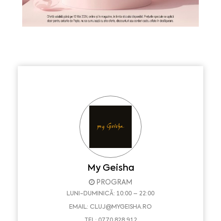
My Geisha
PROGRAM
LUNI-DUMINICĂ: 10:00 – 22:00
EMAIL:
CLUJ@MYGEISHA.RO
TEL: 0770 828 912