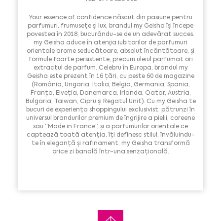
Your essence of confidence născut din pasiune pentru
parfumuri, frumusețe și lux, brandul my Geisha își începe
povestea în 2018, bucurându-se de un adevărat succes.
my Geisha aduce în atenţia iubitorilor de parfumuri
orientale arome seducătoare, absolut încântătoare, și
formule foarte persistente, precum uleiul parfumat ori
extractul de parfum. Celebru în Europa, brandul my
Geisha este prezent în 16 țări, cu peste 60 de magazine
(România, Ungaria, Italia, Belgia, Germania, Spania,
Franța, Elveția, Danemarca, Irlanda, Qatar, Austria,
Bulgaria, Taiwan, Cipru și Regatul Unit). Cu my Geisha te
bucuri de experiența shoppingului exclusivist: pătrunzi în
universul brandurilor premium de îngrijire a pielii, coreene
sau “Made in France”, și a parfumurilor orientale ce
captează toată atenția, îți definesc stilul, învăluindu-
te în eleganță și rafinament. my Geisha transformă
orice zi banală într-una senzațională.