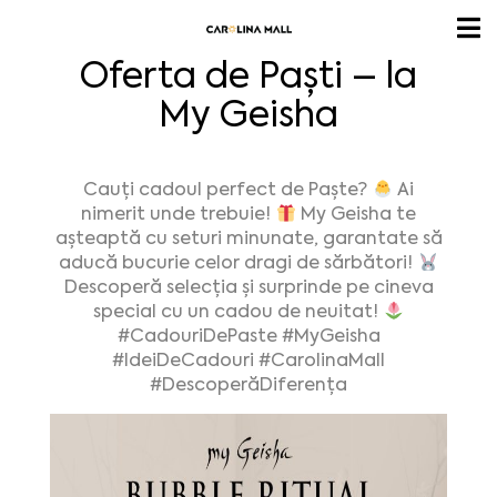
Oferta de Paști – la
My Geisha
Cauți cadoul perfect de Paște?
Ai
nimerit unde trebuie!
My Geisha te
așteaptă cu seturi minunate, garantate să
aducă bucurie celor dragi de sărbători!
Descoperă selecția și surprinde pe cineva
special cu un cadou de neuitat!
#CadouriDePaste #MyGeisha
#IdeiDeCadouri #CarolinaMall
#DescoperăDiferența