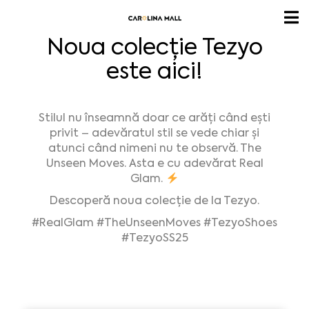
Noua colecție Tezyo
este aici!
Stilul nu înseamnă doar ce arăți când ești
privit – adevăratul stil se vede chiar şi
atunci când nimeni nu te observă. The
Unseen Moves. Asta e cu adevărat Real
Glam.
Descoperă noua colecție de la Tezyo.
#RealGlam #TheUnseenMoves #TezyoShoes
#TezyoSS25