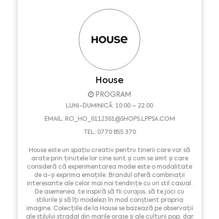
House
PROGRAM
LUNI-DUMINICĂ: 10:00 – 22:00
EMAIL:
RO_HO_6112361@SHOPS.LPPSA.COM
TEL: 0770 855 370
House este un spațiu creativ pentru tinerii care vor să
arate prin ținutele lor cine sunt și cum se simt și care
consideră că experimentarea modei este o modalitate
de a-și exprima emoțiile. Brandul oferă combinații
interesante ale celor mai noi tendințe cu un stil casual.
De asemenea, te inspiră să fii curajos, să te joci cu
stilurile și să îți modelezi în mod conștient propria
imagine. Colecțiile de la House se bazează pe observații
ale stilului stradal din marile orașe și ale culturii pop, dar