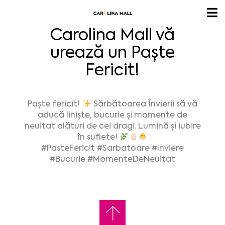
Carolina Mall vă
urează un Paște
Fericit!
Paște fericit!
Sărbătoarea Învierii să vă
aducă liniște, bucurie și momente de
neuitat alături de cei dragi. Lumină și iubire
în suflete!
#PasteFericit
#Sarbatoare
#Inviere
#Bucurie
#MomenteDeNeuitat