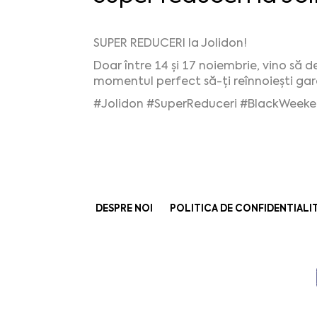
SUPER REDUCERI la Jolidon!
Doar între 14 și 17 noiembrie, vino să d
momentul perfect să-ți reînnoiești gar
#Jolidon
#SuperReduceri
#BlackWeek
DESPRE NOI
POLITICA DE CONFIDENTIALI