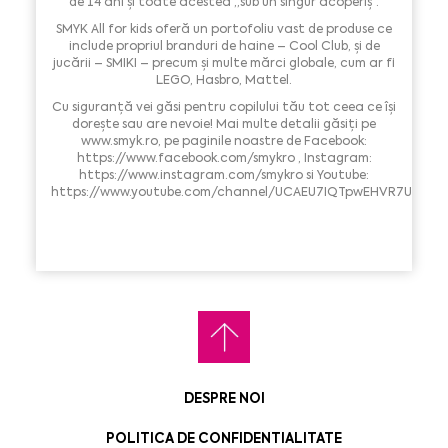
de 14 ani și toate acestea „sub un singur acoperiș”.
SMYK All for kids oferă un portofoliu vast de produse ce
include propriul branduri de haine – Cool Club, și de
jucării – SMIKI – precum și multe mărci globale, cum ar fi
LEGO, Hasbro, Mattel.
Cu siguranță vei găsi pentru copilului tău tot ceea ce îşi
doreşte sau are nevoie! Mai multe detalii găsiți pe
www.smyk.ro, pe paginile noastre de Facebook:
https://www.facebook.com/smykro , Instagram:
https://www.instagram.com/smykro si Youtube:
https://www.youtube.com/channel/UCAEU7IQTpwEHVR7UE2bCR
DESPRE NOI
POLITICA DE CONFIDENTIALITATE