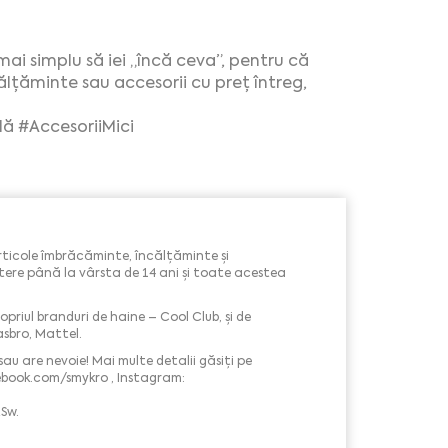
mai simplu să iei „încă ceva”, pentru că
ălțăminte sau accesorii cu preț întreg,
lă
#AccesoriiMici
articole îmbrăcăminte, încălțăminte și
naștere până la vârsta de 14 ani și toate acestea
opriul branduri de haine – Cool Club, și de
asbro, Mattel.
sau are nevoie! Mai multe detalii găsiți pe
ebook.com/smykro , Instagram:
Sw.