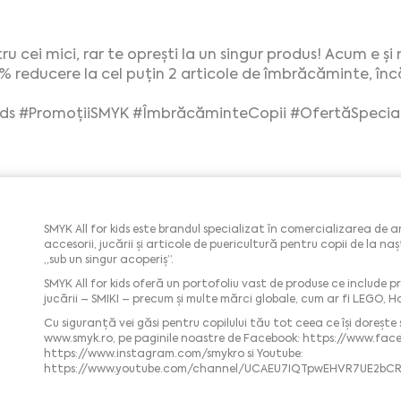
cei mici, rar te oprești la un singur produs! Acum e și 
% reducere la cel puțin 2 articole de îmbrăcăminte, înc
ds
#PromoțiiSMYK
#ÎmbrăcăminteCopii
#OfertăSpecia
SMYK All for kids este brandul specializat în comercializarea de 
accesorii, jucării și articole de puericultură pentru copii de la 
„sub un singur acoperiș”.
SMYK All for kids oferă un portofoliu vast de produse ce include pr
jucării – SMIKI – precum și multe mărci globale, cum ar fi LEGO, H
Cu siguranță vei găsi pentru copilului tău tot ceea ce îşi doreşte 
www.smyk.ro, pe paginile noastre de Facebook: https://www.fac
https://www.instagram.com/smykro si Youtube:
https://www.youtube.com/channel/UCAEU7IQTpwEHVR7UE2bCR