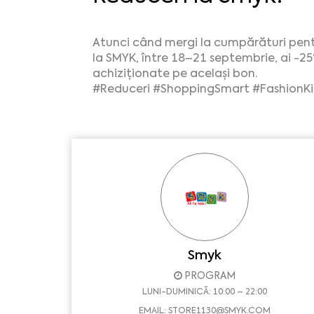
Atunci când mergi la cumpărături pentru 
la SMYK, între 18–21 septembrie, ai -25
achiziționate pe același bon.
#Reduceri
#ShoppingSmart
#FashionKi
Smyk
PROGRAM
LUNI-DUMINICĂ: 10:00 – 22:00
EMAIL:
STORE1130@SMYK.COM