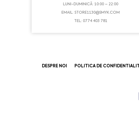
LUNI-DUMINICĂ: 10:00 – 22:00
EMAIL:
STORE1130@SMYK.COM
TEL: 0774 403 781
DESPRE NOI
POLITICA DE CONFIDENTIALI