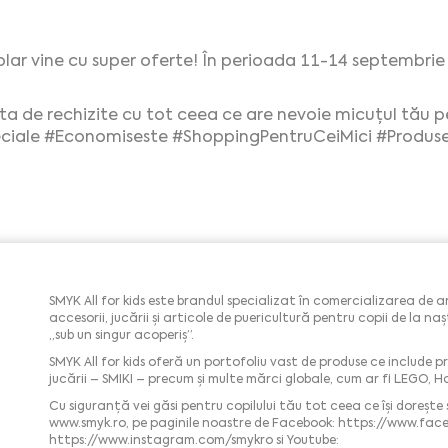
colar vine cu super oferte! În perioada 11-14 septembrie
ta de rechizite cu tot ceea ce are nevoie micuțul tău p
ciale
#Economiseste
#ShoppingPentruCeiMici
#Produs
SMYK All for kids este brandul specializat în comercializarea de 
accesorii, jucării și articole de puericultură pentru copii de la 
„sub un singur acoperiș”.
SMYK All for kids oferă un portofoliu vast de produse ce include pr
jucării – SMIKI – precum și multe mărci globale, cum ar fi LEGO, H
Cu siguranță vei găsi pentru copilului tău tot ceea ce îşi doreşte 
www.smyk.ro, pe paginile noastre de Facebook: https://www.fac
https://www.instagram.com/smykro si Youtube: