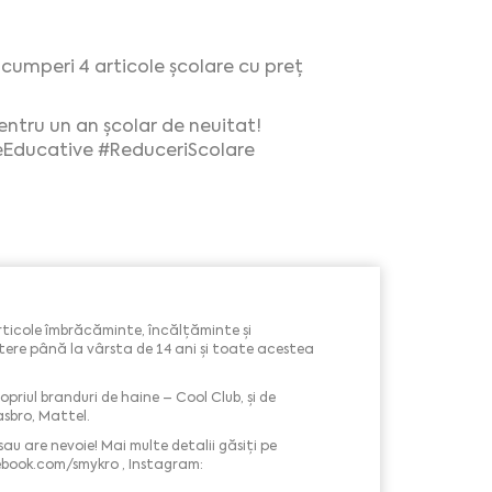
 cumperi 4 articole școlare cu preț
entru un an școlar de neuitat!
eEducative
#ReduceriScolare
articole îmbrăcăminte, încălțăminte și
naștere până la vârsta de 14 ani și toate acestea
opriul branduri de haine – Cool Club, și de
asbro, Mattel.
sau are nevoie! Mai multe detalii găsiți pe
ebook.com/smykro , Instagram: