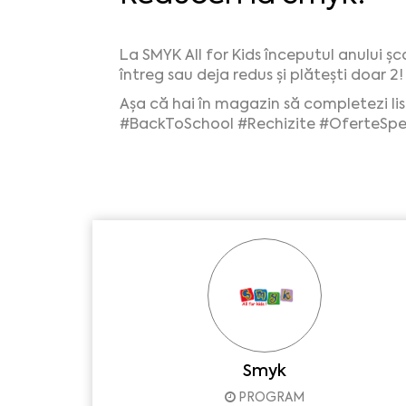
La SMYK All for Kids începutul anului ș
întreg sau deja redus și plătești doar 2!
Așa că hai în magazin să completezi lis
#BackToSchool
#Rechizite
#OferteSpe
Smyk
PROGRAM