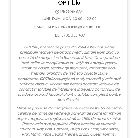
OPTIblu
PROGRAM
LUNI-DUMINICĂ: 10:00 – 22:00
EMAIL:
ALBA.CAROLINA@OPTIBLU.RO
TEL: 0731 303 437
OPTIblu
,
prezent pe piață din 2004
este unul dintre
principalii retaileri de optic
ă
medi
cală
din Rom
â
nia cu
peste 75 de magazine in Bucuresti si tara. De la produse
best-seller la crea
ț
ii aduse la via
ță
ca omagiu pentru
anumite cauze, tehnologii high-tech, materiale eco-
friendly, branduri de ni
șă
sau colec
ț
ii 100%
OPTIblu
handmade,
reu
ș
e
ș
te s
ă
mul
ț
umeasc
ă ș
i cele mai
rafinate gusturi. Accesoriile pentru ochelari, lentile
le
de
contact
ș
i solu
ț
iile de
î
ntre
ți
nere
î
ntregesc portofoliul de
produse, oferind fiec
ă
rui client o solu
ț
ie complet
ă
pentru
nevoile sale.
Mixul de produse din magazine reunește
peste 50 de m
ă
rci
celebre de rame de vedere
ș
i ochelari de soare
iar într-un
singur magazin se regăsesc până la 1500 de modele unice
.
Printre cele mai populare
dintre acestea
se numar
ă
:
Polaroid, Ray Ban, Carrera, Hugo Boss, Dior,
Silhouette
,
Max Mara, Pepe Jeans, Pierre Cardin, Guess
,
Tommy