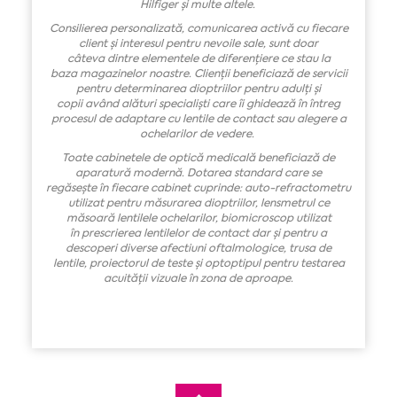
Hilfiger
ș
i multe altele.
Consilierea personalizat
ă
, comunicarea activ
ă
cu fiecare
client
ș
i interesul pentru nevoile sale, sunt doar
c
â
teva
dintre
elementele de diferen
ț
iere ce stau la
baza
magazinelor noastre. Clienț
ii beneficiaz
ă
de servicii
pentru determinar
ea dioptriilor
pentru adul
ț
i
ș
i
copii
având
al
ă
turi speciali
ș
ti care
î
i ghideaz
ă î
n
î
ntreg
procesul de adaptare cu lentile de contact sau alegere a
ochelarilor de vedere.
Toate c
abinetele de optic
ă
medical
ă
beneficiaz
ă
de
aparatur
ă
modern
ă
. Dotarea standard care se
reg
ă
se
ș
te
î
n fiecare cabinet cuprinde: auto-refractometru
utilizat pentru m
ă
surarea dioptriilor, lensmetrul ce
m
ă
soar
ă
lentil
ele
ochelarilor, biomicroscop
utilizat
în
prescrierea lentilelor de contact dar
ș
i pentru a
descoperi diverse afectiuni oftalmologice, trusa de
lentile
,
proiectorul de teste
ș
i optoptip
ul
pentru testarea
acuit
ăț
ii vizuale
î
n zona de aproape.