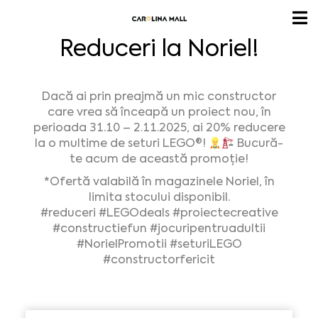
Reduceri la Noriel!
Dacă ai prin preajmă un mic constructor
care vrea să înceapă un proiect nou, în
perioada 31.10 – 2.11.2025, ai 20% reducere
la o multime de seturi LEGO®!
Bucură-
te acum de această promoție!
*Ofertă valabilă în magazinele Noriel, în
limita stocului disponibil.
#reduceri
#LEGOdeals
#proiectecreative
#constructiefun
#jocuripentruadultii
#NorielPromotii
#seturiLEGO
#constructorfericit