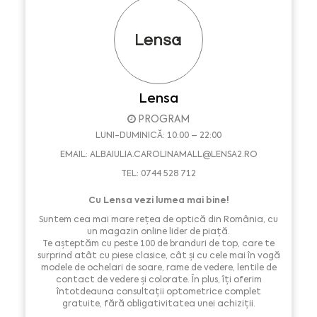
Lensa
PROGRAM
LUNI-DUMINICĂ: 10:00 – 22:00
EMAIL:
ALBAIULIA.CAROLINAMALL@LENSA2.RO
TEL: 0744 528 712
Cu Lensa vezi lumea mai bine!
Suntem cea mai mare rețea de optică din România, cu
un magazin online lider de piață.
Te așteptăm cu peste 100 de branduri de top, care te
surprind atât cu piese clasice, cât și cu cele mai în vogă
modele de ochelari de soare, rame de vedere, lentile de
contact de vedere și colorate. În plus, îți oferim
întotdeauna consultații optometrice complet
gratuite, fără obligativitatea unei achiziții.