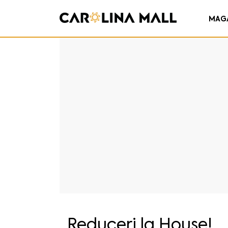
MAG
Reduceri la House!