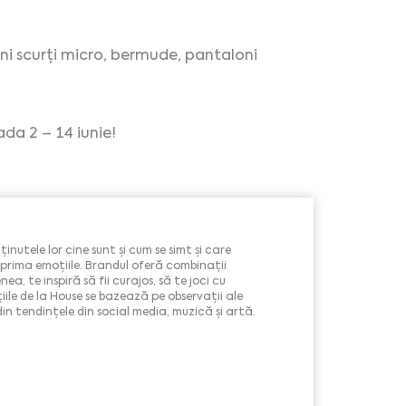
oni scurți micro, bermude, pantaloni
da 2 – 14 iunie!
inutele lor cine sunt și cum se simt și care
prima emoțiile. Brandul oferă combinații
a, te inspiră să fii curajos, să te joci cu
țiile de la House se bazează pe observații ale
și din tendințele din social media, muzică și artă.