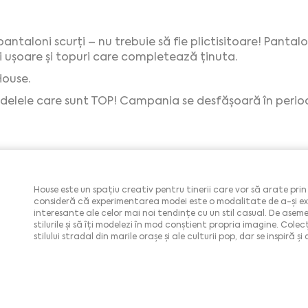
antaloni scurți – nu trebuie să fie plictisitoare! Pantal
și ușoare și topuri care completează ținuta.
House.
delele care sunt TOP! Campania se desfășoară în perioa
House este un spațiu creativ pentru tinerii care vor să arate prin ț
consideră că experimentarea modei este o modalitate de a-și ex
interesante ale celor mai noi tendințe cu un stil casual. De asemene
stilurile și să îți modelezi în mod conștient propria imagine. Colec
stilului stradal din marile orașe și ale culturii pop, dar se inspiră 