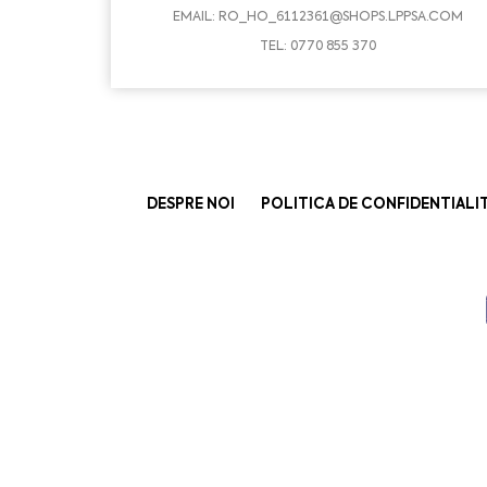
EMAIL:
RO_HO_6112361@SHOPS.LPPSA.COM
TEL: 0770 855 370
DESPRE NOI
POLITICA DE CONFIDENTIALI