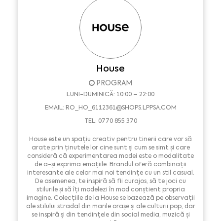
House
PROGRAM
LUNI-DUMINICĂ: 10:00 – 22:00
EMAIL:
RO_HO_6112361@SHOPS.LPPSA.COM
TEL: 0770 855 370
House este un spațiu creativ pentru tinerii care vor să
arate prin ținutele lor cine sunt și cum se simt și care
consideră că experimentarea modei este o modalitate
de a-și exprima emoțiile. Brandul oferă combinații
interesante ale celor mai noi tendințe cu un stil casual.
De asemenea, te inspiră să fii curajos, să te joci cu
stilurile și să îți modelezi în mod conștient propria
imagine. Colecțiile de la House se bazează pe observații
ale stilului stradal din marile orașe și ale culturii pop, dar
se inspiră și din tendințele din social media, muzică și