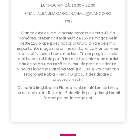
LUNI-DUMINICĂ: 10:00 – 22:00
EMAIL:
ALBAIULIA.CAROLINAMALL@FLANCO.RO
TEL:
Flanco este cel mai dinamic retailer electro-IT din
România, prezent cu mai mult de 155 de magazine în
peste 110 orase și deținător al unuia dintre cele mai
importante magazine online din țară. La Flanco, vrem
ca tu să îți permiți ce e mai bun. Ți-am pregătit cele
mai bune soluții de plată în rate fixe chiar și pe cardul
tău de salariu, ca tu să te bucuri de produsele dorite.
Vino la Flanco in Carolina Mall și ai 300 lei voucher prin
Programul Rabla + serviciu gratuit de ridicare a
produsului vechi.
Cumpără liniștit de la Flanco, suntem alături de tine și
cu cel mai extins Retur în 45 de zile. În plus, primești banii
înapoi pe loc, în magazin!