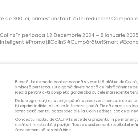
re de 300 lei, primești instant 75 lei reducere! Campani
olin’s în perioada 12 Decembrie 2024 – 8 Ianuarie 2025
nteligent
#PromoțiiColinS
#CumpărăturiSmart
#Econo
Bucură-te de moda contemporană și versatilă alături de Colin’s, 
simbioză perfectă. Cu o gamă diversificată de îmbrăcăminte pe
ideală pentru a-ți completa garderoba cu cele mai recente tend
De la blugi creați cu atenție până la piese vestimentare ce au cro
îți exprimi individualitatea în fiecare ținută. Fie că dorești un 
sofisticată pentru ocazii speciale, la Colin’s găsești tot ce ai nev
Conceptul nostru de CALITATE este de a prezenta în permanență d
cusături, rezistență și poziție. Toate acestea sunt rezultatul mă
face oamenii să se simtă bine.