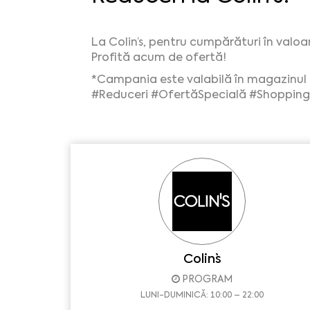
La Colin’s, pentru cumpărături în valoa
Profită acum de ofertă!
*Campania este valabilă în magazinul C
#Reduceri
#OfertăSpecială
#ShoppingI
Colin`s
PROGRAM
LUNI-DUMINICĂ: 10:00 – 22:00