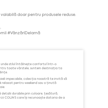
e valabilă doar pentru produsele reduse.
.
mii
#VânzăriDeIarnă
unde stilul întâlnește confortul într-o
ntru toate vârstele, suntem destinația ta
ințe.
ieli impecabile, colecția noastră te invită să
look relaxat pentru weekend sau o ținută
oie.
etalii durabile prin culoare, țesătură,
rcii COLIN’S care își recunoaște datoria de a