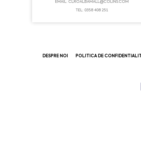
EMAIL:
CLROALBAMALL@COLINS.COM
TEL: 0358 408 251
DESPRE NOI
POLITICA DE CONFIDENTIALI