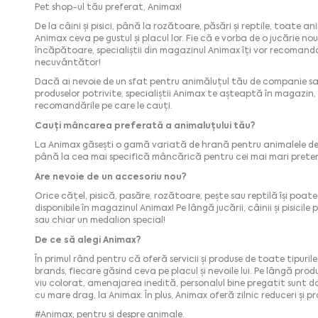
Pet shop-ul tău preferat, Animax!
De la câini și pisici, până la rozătoare, păsări și reptile, toate
Animax ceva pe gustul și placul lor. Fie că e vorba de o jucărie n
încăpătoare, specialiștii din magazinul Animax îți vor recomanda
necuvântător!
Dacă ai nevoie de un sfat pentru animăluțul tău de companie sau
produselor potrivite, specialiștii Animax te așteaptă în magazin,
recomandările pe care le cauți.
Cauți mâncarea preferată a animaluțului tău?
La Animax găsești o gamă variată de hrană pentru animalele de 
până la cea mai specifică mâncărică pentru cei mai mari prete
Are nevoie de un accesoriu nou?
Orice cățel, pisică, pasăre, rozătoare, pește sau reptilă își poat
disponibile în magazinul Animax! Pe lângă jucării, câinii și pisici
sau chiar un medalion special!
De ce să alegi Animax?
În primul rând pentru că oferă servicii și produse de toate tipuri
brands, fiecare găsind ceva pe placul și nevoile lui. Pe lângă pro
viu colorat, amenajarea inedită, personalul bine pregatit sunt d
cu mare drag, la Animax. În plus, Animax oferă zilnic reduceri și 
#Animax, pentru și despre animale.