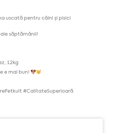
 uscată pentru câini și pisici
 ale săptămânii!
ez, 12kg
ce e mai bun!
irePetkult #CalitateSuperioară