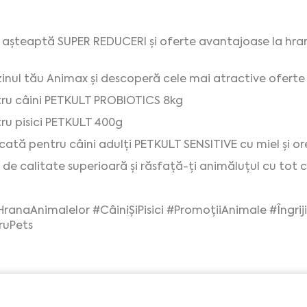
așteaptă SUPER REDUCERI și oferte avantajoase la hrana
zinul tău Animax și descoperă cele mai atractive oferte
ru câini PETKULT PROBIOTICS 8kg
u pisici PETKULT 400g
cată pentru câini adulți PETKULT SENSITIVE cu miel și or
 de calitate superioară și răsfață-ți animăluțul cu tot 
naAnimalelor #CâiniȘiPisici #PromoțiiAnimale #Îngrij
ruPets