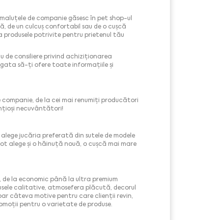
 animaluțele de companie găsesc în pet shop-ul
ouă, de un culcuș confortabil sau de o cușcă
 produsele potrivite pentru prietenul tău
 de consiliere privind achiziționarea
 gata să-ți ofere toate informațiile și
companie, de la cei mai renumiți producători
nțioși necuvântători!
e alege jucăria preferată din sutele de modele
le pot alege și o hăinuță nouă, o cușcă mai mare
le, de la economic până la ultra premium
dusele calitative, atmosefera plăcută, decorul
oar câteva motive pentru care clienții revin,
promoții pentru o varietate de produse.