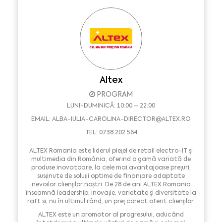
Altex
PROGRAM
LUNI-DUMINICĂ: 10:00 – 22:00
EMAIL:
ALBA-IULIA-CAROLINA-DIRECTOR@ALTEX.RO
TEL: 0738 202 564
ALTEX Romania este liderul pieţei de retail electro-IT şi
multimedia din România, oferind o gamă variată de
produse inovatoare, la cele mai avantajoase preţuri,
susţinute de soluţii optime de finanţare adaptate
nevoilor clienţilor noştri. De 28 de ani ALTEX Romania
înseamnă leadership, inovaţie, varietate şi diversitate la
raft şi, nu în ultimul rând, un preţ corect oferit clienţilor.
ALTEX este un promotor al progresului, aducând