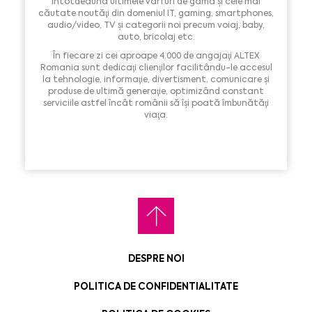
întotdeauna ultimele vârfuri de gamă şi cele mai
căutate noutăţi din domeniul IT, gaming, smartphones,
audio/video, TV şi categorii noi precum voiaj, baby,
auto, bricolaj etc.
În fiecare zi cei aproape 4.000 de angajaţi ALTEX
Romania sunt dedicaţi clienţilor facilitându-le accesul
la tehnologie, informaţie, divertisment, comunicare şi
produse de ultimă generaţie, optimizând constant
serviciile astfel încât românii să îşi poată îmbunătăţi
viaţa.
DESPRE NOI
POLITICA DE CONFIDENTIALITATE