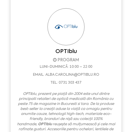
OPTIblu
PROGRAM
LUNI-DUMINICĂ: 10:00 – 22:00
EMAIL:
ALBA.CAROLINA@OPTIBLU.RO
TEL: 0731 303 437
OPTIblu
,
prezent pe piață din 2004
este unul dintre
principalii retaileri de optic
ă
medi
cală
din Rom
â
nia cu
peste 75 de magazine in Bucuresti si tara. De la produse
best-seller la crea
ț
ii aduse la via
ță
ca omagiu pentru
anumite cauze, tehnologii high-tech, materiale eco-
friendly, branduri de ni
șă
sau colec
ț
ii 100%
OPTIblu
handmade,
reu
ș
e
ș
te s
ă
mul
ț
umeasc
ă ș
i cele mai
rafinate gusturi. Accesoriile pentru ochelari, lentile
le
de