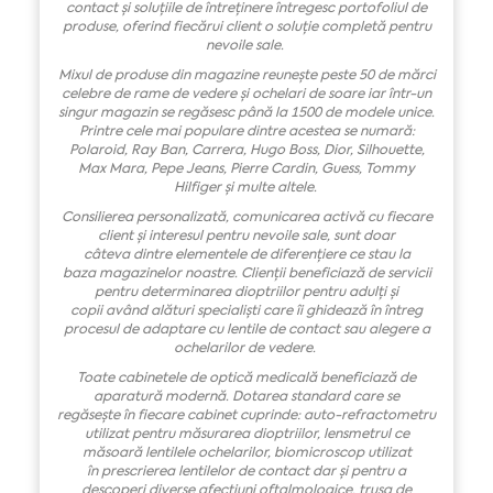
contact
ș
i solu
ț
iile de
î
ntre
ți
nere
î
ntregesc portofoliul de
produse, oferind fiec
ă
rui client o solu
ț
ie complet
ă
pentru
nevoile sale.
Mixul de produse din magazine reunește
peste 50 de m
ă
rci
celebre de rame de vedere
ș
i ochelari de soare
iar într-un
singur magazin se regăsesc până la 1500 de modele unice
.
Printre cele mai populare
dintre acestea
se numar
ă
:
Polaroid, Ray Ban, Carrera, Hugo Boss, Dior,
Silhouette
,
Max Mara, Pepe Jeans, Pierre Cardin, Guess
,
Tommy
Hilfiger
ș
i multe altele.
Consilierea personalizat
ă
, comunicarea activ
ă
cu fiecare
client
ș
i interesul pentru nevoile sale, sunt doar
c
â
teva
dintre
elementele de diferen
ț
iere ce stau la
baza
magazinelor noastre. Clienț
ii beneficiaz
ă
de servicii
pentru determinar
ea dioptriilor
pentru adul
ț
i
ș
i
copii
având
al
ă
turi speciali
ș
ti care
î
i ghideaz
ă î
n
î
ntreg
procesul de adaptare cu lentile de contact sau alegere a
ochelarilor de vedere.
Toate c
abinetele de optic
ă
medical
ă
beneficiaz
ă
de
aparatur
ă
modern
ă
. Dotarea standard care se
reg
ă
se
ș
te
î
n fiecare cabinet cuprinde: auto-refractometru
utilizat pentru m
ă
surarea dioptriilor, lensmetrul ce
m
ă
soar
ă
lentil
ele
ochelarilor, biomicroscop
utilizat
în
prescrierea lentilelor de contact dar
ș
i pentru a
descoperi diverse afectiuni oftalmologice, trusa de