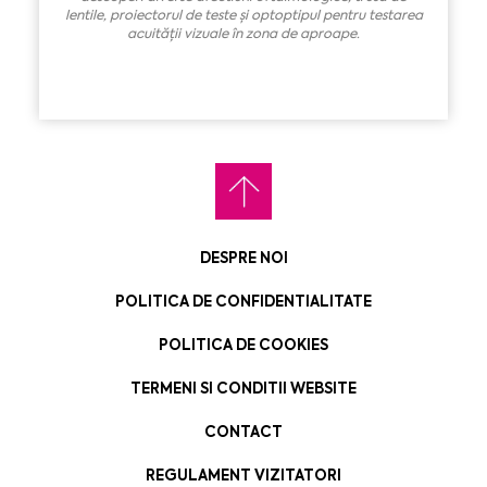
lentile
,
proiectorul de teste
ș
i optoptip
ul
pentru testarea
acuit
ăț
ii vizuale
î
n zona de aproape.
DESPRE NOI
POLITICA DE CONFIDENTIALITATE
POLITICA DE COOKIES
TERMENI SI CONDITII WEBSITE
CONTACT
REGULAMENT VIZITATORI