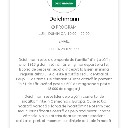
Deichmann
PROGRAM
LUNI-DUMINICĂ: 10:00 – 22:00
EMAIL:
TEL: 0729 076 227
Deichmann este o companie de familie înființată în
anul 1913 și dorim să rămânem și mai departe la fel.
Istoria de peste un secol a început la Essen, în inima
regiunii Ruhrului. Aici este și astăzi sediul central al
Grupului de firme. Deichmann SE este activă în prezent
în 31 de țări având peste 4.600 de magazine și peste
48.000 de angajați.
Deichmann este lider de piață în comerțul de
încălțăminte în Germania și Europa. Cu selecția
noastră variată și largă de încălțăminte oferim cea
mai cuprinzătoare ofertă de pe piață pentru toate
vârstele. Noi nu oferim doar un raport excelent
calitate-preț ci impunem tendințele actuale în modă.