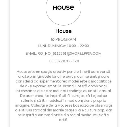
House
PROGRAM
LUNI-DUMINICĂ: 10:00 – 22:00
EMAIL:
RO_HO_6112361@SHOPS.LPPSA.COM
TEL: 0770 855 370
House este un spațiu creativ pentru tinerii care vor să
arate prin ținutele lor cine sunt și cum se simt și care
consideră că experimentarea modei este o modalitate
de a-și exprima emoțiile. Brandul oferă combinații
interesante ale celor mai noi tendințe cu un stil casual.
De asemenea, te inspiră să fii curajos, să te joci cu
stilurile și să îți modelezi în mod conștient propria
imagine. Colecțiile de la House se bazează pe observații
ale stilului stradal din marile orașe și ale culturii pop, dar
se inspiră și din tendințele din social media, muzică și
artă.