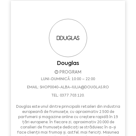
Douglas
PROGRAM
LUNI-DUMINICĂ: 10:00 – 22:00
EMAIL:
SHOP0040-ALBA-IULIA@DOUGLAS.RO
TEL: 0377.703.120.
Douglas este unul dintre principalii retaileri din industria
europeană de frumusețe, cu aproximativ 2.500 de
parfumerii și magazine online cu creștere rapidă în 19
țări europene. În fiecare zi, aproximativ 20.000 de
consilieri de frumusețe dedicați se străduiesc în a-și
face clienții mai frumoși și, astfel, mai fericiți. Misiunea