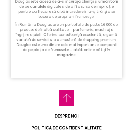
Douglas este aceea de a-și încuraja clienții și urmăritorii
de pe canalele digitale și de a fi o sursă de inspirație
pentru ca fiecare să aibă încredere în a-și trăi și a se
bucura de propria-i frumusețe.
În România Douglas are un portofoliu de peste 16 000 de
produse de înaltă calitate – parfumerie, machiaj și
îngrijire a pielii. Oferind consultanță excelentă, o gamă
variată de servicii și o atmosferă de shopping premium,
Douglas este una dintre cele mai importante companii
de pe piața de frumusețe – atât online cât și în
magazine.
DESPRE NOI
POLITICA DE CONFIDENTIALITATE