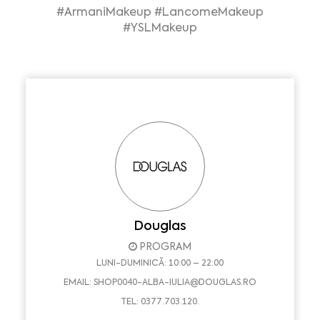
#ArmaniMakeup
#LancomeMakeup
#YSLMakeup
Douglas
PROGRAM
LUNI-DUMINICĂ: 10:00 – 22:00
EMAIL:
SHOP0040-ALBA-IULIA@DOUGLAS.RO
TEL: 0377.703.120.