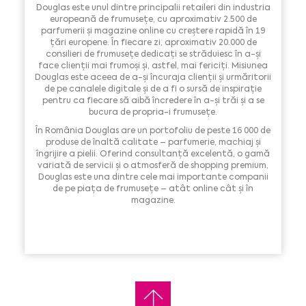
Douglas este unul dintre principalii retaileri din industria
europeană de frumusețe, cu aproximativ 2.500 de
parfumerii și magazine online cu creștere rapidă în 19
țări europene. În fiecare zi, aproximativ 20.000 de
consilieri de frumusețe dedicați se străduiesc în a-și
face clienții mai frumoși și, astfel, mai fericiți. Misiunea
Douglas este aceea de a-și încuraja clienții și urmăritorii
de pe canalele digitale și de a fi o sursă de inspirație
pentru ca fiecare să aibă încredere în a-și trăi și a se
bucura de propria-i frumusețe.
În România Douglas are un portofoliu de peste 16 000 de
produse de înaltă calitate – parfumerie, machiaj și
îngrijire a pielii. Oferind consultanță excelentă, o gamă
variată de servicii și o atmosferă de shopping premium,
Douglas este una dintre cele mai importante companii
de pe piața de frumusețe – atât online cât și în
magazine.