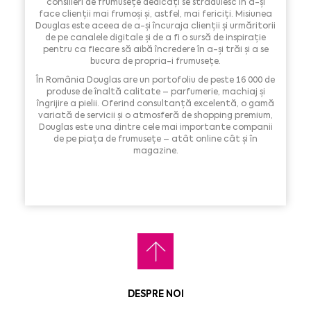
consilieri de frumusețe dedicați se străduiesc în a-și
face clienții mai frumoși și, astfel, mai fericiți. Misiunea
Douglas este aceea de a-și încuraja clienții și urmăritorii
de pe canalele digitale și de a fi o sursă de inspirație
pentru ca fiecare să aibă încredere în a-și trăi și a se
bucura de propria-i frumusețe.
În România Douglas are un portofoliu de peste 16 000 de
produse de înaltă calitate – parfumerie, machiaj și
îngrijire a pielii. Oferind consultanță excelentă, o gamă
variată de servicii și o atmosferă de shopping premium,
Douglas este una dintre cele mai importante companii
de pe piața de frumusețe – atât online cât și în
magazine.
DESPRE NOI