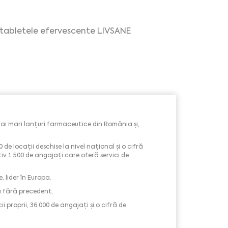
ne tabletele efervescente LIVSANE
ai mari lanțuri farmaceutice din România și,
de locații deschise la nivel național și o cifră
v 1.500 de angajați care oferă servici de
 lider în Europa.
ă fără precedent.
 proprii, 36.000 de angajați și o cifră de