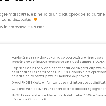
pțile mai scurte, e bine să ai un aliat aproape. Ia cu ti
i buna dispoziție!
v în farmacia Help Net.
Fondată în 1998, Help Net Farma S.A operează unul dintre cele m
începând cu aprilie 2018 face parte din grupul german PHOENIX.
Help Net este în top 5 lanțuri farmaceutice din țară, cu peste 240 
de afaceri de 143 de milioane € în 2018. Compania are aproximati
calitate înaltă pentru peste 2,7 milioane de pacienți.
Grupul PHOENIX este un furnizor de servicii integrate de sănătate,
Cu o prezență activă în 27 de țări, oferă o acoperire geografic
PHOENIX are o rețea de 164 centre de distribuție, 2.500 de farmacii
afaceri de 25 miliarde €.