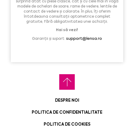
surprind atât cu piese clasice, cât și cu cele mai în vogă
modele de ochelari de soare, rame de vedere, lentile de
contact de vedere și colorate. În plus, îți oferim
întotdeauna consultații optometrice complet
gratuite, fără obligativitatea unei achiziții.
Hai să vezi!
support@lensa.ro
Garanții și suport:
DESPRE NOI
POLITICA DE CONFIDENTIALITATE
POLITICA DE COOKIES