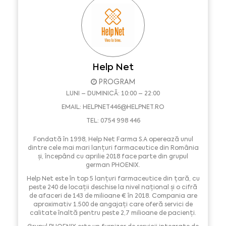
Help Net
PROGRAM
LUNI – DUMINICĂ: 10:00 – 22:00
EMAIL:
HELPNET446@HELPNET.RO
TEL: 0754 998 446
Fondată în 1998, Help Net Farma S.A operează unul
dintre cele mai mari lanțuri farmaceutice din România
și, începând cu aprilie 2018 face parte din grupul
german PHOENIX.
Help Net este în top 5 lanțuri farmaceutice din țară, cu
peste 240 de locații deschise la nivel național și o cifră
de afaceri de 143 de milioane € în 2018. Compania are
aproximativ 1.500 de angajați care oferă servici de
calitate înaltă pentru peste 2,7 milioane de pacienți.