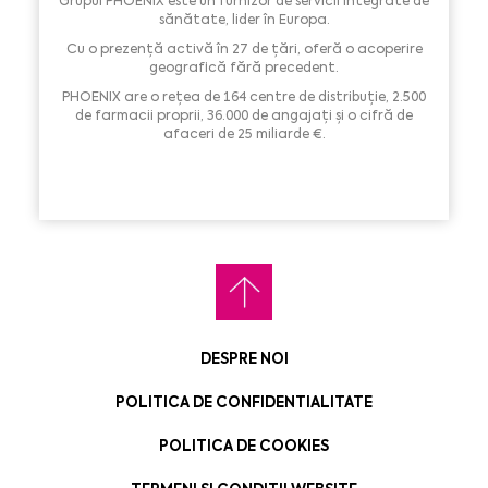
Grupul PHOENIX este un furnizor de servicii integrate de
sănătate, lider în Europa.
Cu o prezență activă în 27 de țări, oferă o acoperire
geografică fără precedent.
PHOENIX are o rețea de 164 centre de distribuție, 2.500
de farmacii proprii, 36.000 de angajați și o cifră de
afaceri de 25 miliarde €.
DESPRE NOI
POLITICA DE CONFIDENTIALITATE
POLITICA DE COOKIES