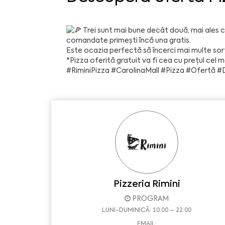
Trei sunt mai bune decât două, mai ales 
comandate primești încă una gratis.
Este ocazia perfectă să încerci mai multe sort
*Pizza oferită gratuit va fi cea cu prețul cel m
#RiminiPizza
#CarolinaMall
#Pizza
#Ofertă
#
Pizzeria Rimini
PROGRAM
LUNI-DUMINICĂ: 10:00 – 22:00
EMAIL: