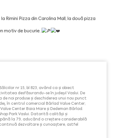
la Rimini Pizza din Carolina Mall, la două pizza
un motiv de bucurie.
Sălciilor nr 15, bl 823, având ca şi obiect
vitatea desfăsurandu-se în judeţul Vaslui. De
 de noi produse și deschiderea unui nou punct
judeţ, în centrul comercial Bârlad Value Center;
şi, Value Center Baia Mare și Dedeman Bârlad.
hop Park Vaslui. Datorită calităţii şi
t până la 79, aducând o creştere considerabilă
 continuă dezvoltare şi cunoaștere, astfel