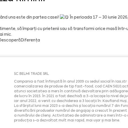
când una este din partea casei!
În perioada 17 – 30 iunie 2026, 
imente, să împarți cu prietenii sau să transformi orice masă într-
ai mic.
DescoperăDiferența
SC BELMI TRADE SRL
Compania a fost înfiinţată în anul 2009 cu sediul social în Iasi,str 
comercializarea de produse de tip fast-food, cod CAEN 5610,acti
atunci societatea a mers în continuă dezvoltare prin adăugarea
de lucru în 2015. În 2021 a fost deschisă a 3-a locaţie la nivel de 
iar anul 2022, a venit cu deschiderea a 3 locații în: Kaufland Hu
La sfârşitul lunii mai 2023 s-a deschis şi locația numărul 7 din Funs
diversificării produselor numărul de angajaţi a crescut în prezen
a numărului de clienţi. Activitatea de administrare a mers într-o
producția s-a dezvoltat mult mai rapid, mai ușor și mai bine.