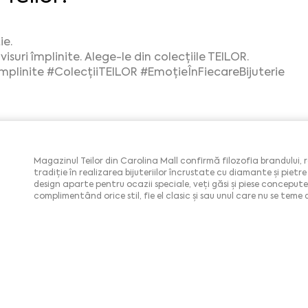
ie.
suri împlinite. Alege-le din colecțiile TEILOR.
Împlinite
#ColecțiiTEILOR
#EmoțieÎnFiecareBijuterie
Magazinul Teilor din Carolina Mall confirmă filozofia brandului,
tradiție în realizarea bijuteriilor încrustate cu diamante și pietr
design aparte pentru ocazii speciale, veți găsi și piese concepute
complimentând orice stil, fie el clasic și sau unul care nu se teme