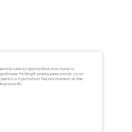
 reunind colecții aparținând unor nume cu
e prețioase. Pe lângă aceste piese unicat, cu un
 pentru a fi purtate în fiecare moment al zilei,
 de provocări.