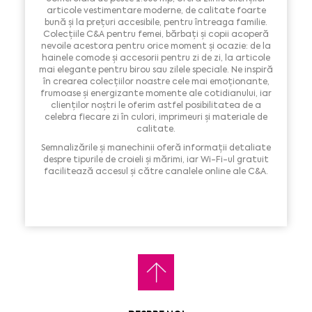
articole vestimentare moderne, de calitate foarte
bună și la prețuri accesibile, pentru întreaga familie.
Colecțiile C&A pentru femei, bărbați și copii acoperă
nevoile acestora pentru orice moment și ocazie: de la
hainele comode și accesorii pentru zi de zi, la articole
mai elegante pentru birou sau zilele speciale. Ne inspiră
în crearea colecțiilor noastre cele mai emoționante,
frumoase și energizante momente ale cotidianului, iar
clienților noștri le oferim astfel posibilitatea de a
celebra fiecare zi în culori, imprimeuri și materiale de
calitate.
Semnalizările și manechinii oferă informații detaliate
despre tipurile de croieli și mărimi, iar Wi-Fi-ul gratuit
facilitează accesul și către canalele online ale C&A.