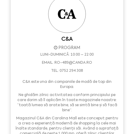
C&A
PROGRAM
LUNI-DUMINICĂ: 10:00 – 22:00
EMAIL:
RO-489@CANDA.RO
TEL: 0752 294 308
C&A este una din companiile de modă de top din
Europa.
Ne ghidăm zilnic activitatea conform principiului pe
care dorim să îl aplicăm în toate magazinele noastre:
“toată lumea să arate bine, să se simtă bine și să facă
bine”.
Magazinul C&A din Carolina Mall este conceput pentru
a crea o experiență modernă de shopping la cele mai
înalte standarde, pentru clienții săi. Având o suprafață
comercială de peste 1.000 mp, oferă zilnic clienților