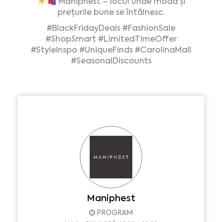
Maniphest – locul unde moda și
prețurile bune se întâlnesc.
#BlackFridayDeals
#FashionSale
#ShopSmart
#LimitedTimeOffer
#StyleInspo
#UniqueFinds
#CarolinaMall
#SeasonalDiscounts
Maniphest
PROGRAM