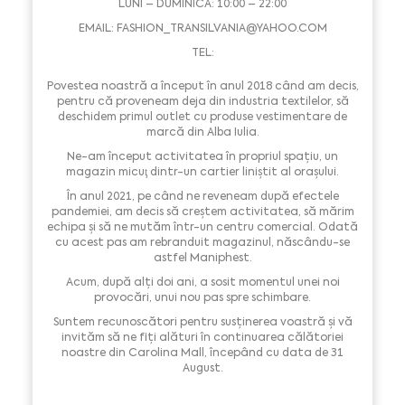
LUNI – DUMINICĂ: 10:00 – 22:00
EMAIL:
FASHION_TRANSILVANIA@YAHOO.COM
TEL:
Povestea noastră a început în anul 2018 când am decis,
pentru că proveneam deja din industria textilelor, să
deschidem primul outlet cu produse vestimentare de
marcă din Alba Iulia.
Ne-am început activitatea în propriul spațiu, un
magazin micuţ dintr-un cartier liniștit al orașului.
În anul 2021, pe când ne reveneam după efectele
pandemiei, am decis să creștem activitatea, să mărim
echipa și să ne mutăm într-un centru comercial. Odată
cu acest pas am rebranduit magazinul, născându-se
astfel Maniphest.
Acum, după alți doi ani, a sosit momentul unei noi
provocări, unui nou pas spre schimbare.
Suntem recunoscători pentru susținerea voastră și vă
invităm să ne fiți alături în continuarea călătoriei
noastre din Carolina Mall, începând cu data de 31
August.