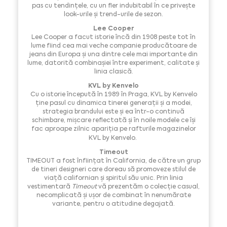
pas cu tendințele, cu un fler indubitabil în ce privește
look-urile și trend-urile de sezon.
Lee Cooper
Lee Cooper a facut istorie încă din 1908 peste tot în
lume fiind cea mai veche companie producătoare de
jeans din Europa și una dintre cele mai importante din
lume, datorită combinașiei între experiment, calitate și
linia clasică.
KVL by Kenvelo
Cu o istorie începută în 1989 în Praga, KVL by Kenvelo
ține pasul cu dinamica tinerei generații și a modei,
strategia brandului este și ea într-o continuă
schimbare, mișcare reflectată și în noile modele ce își
fac aproape zilnic apariția pe rafturile magazinelor
KVL by Kenvelo.
Timeout
TIMEOUT a fost înființat în California, de către un grup
de tineri designeri care doreau să promoveze stilul de
viață californian și spiritul său unic. Prin linia
vestimentară
Timeout
vă prezentăm o colecție casual,
necomplicată și ușor de combinat în nenumărate
variante, pentru o atitudine degajată.