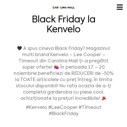
Black Friday la
Kenvelo
A spus cineva Black Friday? Magazinul
multi brand Kenvelo – Lee Cooper –
Timeout din Carolina Mall ți-a pregătit
super oferte!
În perioada 17 – 20
noiembrie beneficiezi de REDUCERI de -50%
la TOATE articolele cu preț întreg, în limita
stocului disponibil! Nu rata ocazia de a-ți
completa garderoba cu piese cool,
achiziționate la prețuri incredibile!
#Kenvelo #LeeCooper #Timeout
#BlackFriday