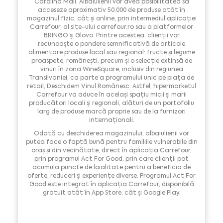
Carolina Mall. Albaiulienii vor avea posibilitatea să
acceseze aproximativ 50.000 de produse atât în
magazinul fizic, cât și online, prin intermediul aplicației
Carrefour, al site-ului carrefour.ro sau a platformelor
BRINGO și Glovo. Printre acestea, clienții vor
recunoaște o pondere semnificativă de articole
alimentare produse local sau regional: fructe și legume
proaspete, românești, precum și o selecție extinsă de
vinuri în zona WineSquare, inclusiv din regiunea
Transilvaniei, ca parte a programului unic pe piața de
retail, Deschidem Vinul Românesc. Astfel, hipermarketul
Carrefour va aduce în același spațiu micii și marii
producători locali și regionali, alături de un portofoliu
larg de produse marcă proprie sau de la furnizori
internaționali.
Odată cu deschiderea magazinului, albaiulienii vor
putea face o faptă bună pentru familiile vulnerabile din
oraș și din vecinătate, direct în aplicația Carrefour,
prin programul Act For Good, prin care clienții pot
acumula puncte de loialitate pentru a beneficia de
oferte, reduceri și experiențe diverse. Programul Act For
Good este integrat în aplicația Carrefour, disponibilă
gratuit atât în App Store, cât și Google Play.