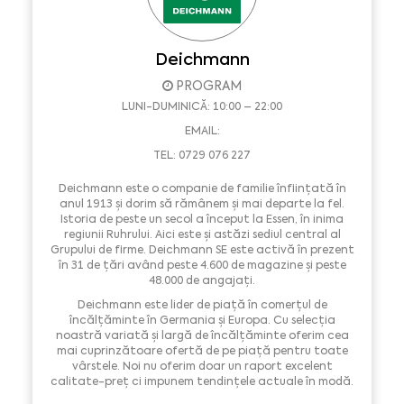
Deichmann
PROGRAM
LUNI-DUMINICĂ: 10:00 – 22:00
EMAIL:
TEL: 0729 076 227
Deichmann este o companie de familie înființată în
anul 1913 și dorim să rămânem și mai departe la fel.
Istoria de peste un secol a început la Essen, în inima
regiunii Ruhrului. Aici este și astăzi sediul central al
Grupului de firme. Deichmann SE este activă în prezent
în 31 de țări având peste 4.600 de magazine și peste
48.000 de angajați.
Deichmann este lider de piață în comerțul de
încălțăminte în Germania și Europa. Cu selecția
noastră variată și largă de încălțăminte oferim cea
mai cuprinzătoare ofertă de pe piață pentru toate
vârstele. Noi nu oferim doar un raport excelent
calitate-preț ci impunem tendințele actuale în modă.