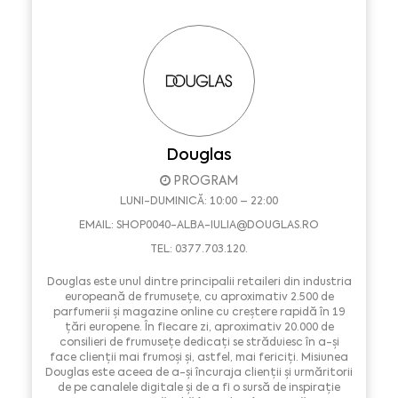
Douglas
PROGRAM
LUNI-DUMINICĂ: 10:00 – 22:00
EMAIL:
SHOP0040-ALBA-IULIA@DOUGLAS.RO
TEL: 0377.703.120.
Douglas este unul dintre principalii retaileri din industria
europeană de frumusețe, cu aproximativ 2.500 de
parfumerii și magazine online cu creștere rapidă în 19
țări europene. În fiecare zi, aproximativ 20.000 de
consilieri de frumusețe dedicați se străduiesc în a-și
face clienții mai frumoși și, astfel, mai fericiți. Misiunea
Douglas este aceea de a-și încuraja clienții și urmăritorii
de pe canalele digitale și de a fi o sursă de inspirație