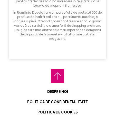
pentru ca fiecare să aibă încredere în a-și trăi și a se
bucura de propria-i frumusețe.
În România Douglas are un portofoliu de peste 16 000 de
produse de înaltă calitate – parfumerie, machiaj și
îngrijire a pielii. Oferind consultanță excelentă, o gamă
variată de servicii și o atmosferă de shopping premium,
Douglas este una dintre cele mai importante companii
de pe piața de frumusețe – atât online cât și în
magazine.
DESPRE NOI
POLITICA DE CONFIDENTIALITATE
POLITICA DE COOKIES