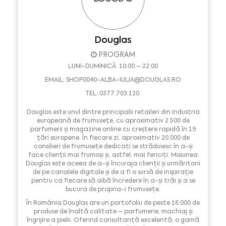
Douglas
PROGRAM
LUNI-DUMINICĂ: 10:00 – 22:00
EMAIL:
SHOP0040-ALBA-IULIA@DOUGLAS.RO
TEL: 0377.703.120.
Douglas este unul dintre principalii retaileri din industria
europeană de frumusețe, cu aproximativ 2.500 de
parfumerii și magazine online cu creștere rapidă în 19
țări europene. În fiecare zi, aproximativ 20.000 de
consilieri de frumusețe dedicați se străduiesc în a-și
face clienții mai frumoși și, astfel, mai fericiți. Misiunea
Douglas este aceea de a-și încuraja clienții și urmăritorii
de pe canalele digitale și de a fi o sursă de inspirație
pentru ca fiecare să aibă încredere în a-și trăi și a se
bucura de propria-i frumusețe.
În România Douglas are un portofoliu de peste 16 000 de
produse de înaltă calitate – parfumerie, machiaj și
îngrijire a pielii. Oferind consultanță excelentă, o gamă