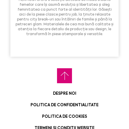
femeilor care își asumă evoluția și libertatea și aleg
feminitatea ca punct forte al identității lor. Găsești
aici de la piese clasice pentru job, la ținute relaxate
pentru city break-uri sau întâlniri de familie și până la
petreceri glam. Materialele de cea mai bună calitate și
atenția la fiecare detaliu de producție sau design, le
transformă în piese atemporale și versatile.
DESPRE NOI
POLITICA DE CONFIDENTIALITATE
POLITICA DE COOKIES
TERMENI SI CONDITII WEBSITE