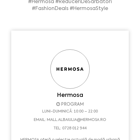
#Hermosa
#ReduceriDeSărbători
#FashionDeals
#HermosaStyle
Hermosa
PROGRAM
LUNI-DUMINICĂ: 10:00 – 22:00
EMAIL:
MALL.ALBAIULIA@HERMOSA.RO
TEL: 0728 012 944
HERMOSA oferă o selecție actuală de modă urbană