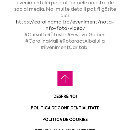
evenimentului pe platformele noastre de
social media. Mai multe detalii pot fi găsite
aici:
https://carolinamall.ro/eveniment/nota-
info-foto-video/
#CursaDeRățuște #FestivalGalben
#CarolinaMall #RotaractAlbaIulia
#EvenimentCaritabil
DESPRE NOI
POLITICA DE CONFIDENTIALITATE
POLITICA DE COOKIES