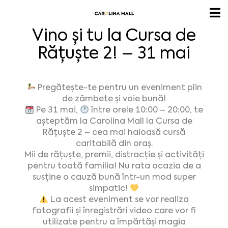
Vino și tu la Cursa de
Rățuște 2! – 31 mai
Pregătește-te pentru un eveniment plin
de zâmbete și voie bună!
Pe 31 mai,
între orele 10:00 – 20:00, te
așteptăm la Carolina Mall la Cursa de
Rățuște 2 – cea mai haioasă cursă
caritabilă din oraș.
Mii de rățuște, premii, distracție și activități
pentru toată familia! Nu rata ocazia de a
susține o cauză bună într-un mod super
simpatic!
La acest eveniment se vor realiza
fotografii și înregistrări video care vor fi
utilizate pentru a împărtăși magia